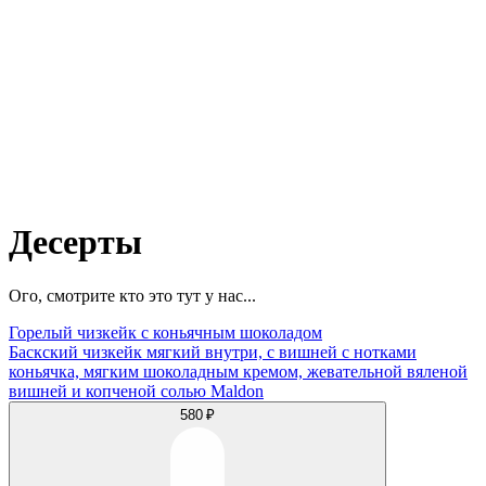
Десерты
Ого, смотрите кто это тут у нас...
Горелый чизкейк с коньячным шоколадом
Баскский чизкейк мягкий внутри, с вишней с нотками
коньячка, мягким шоколадным кремом, жевательной вяленой
вишней и копченой солью Maldon
580 ₽