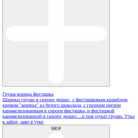
Груша корица фисташка
Шарики груши в сиропе дюшес, с фисташковым крамблом,
кремом "корица" из белого шоколада, с грецким орехом
карамелизованным в сиропе фисташка, и фисташкой
карамелизованной в сиропе дюшес....и еще цукат груши. Утка
в зайце, заяц в утке
580 ₽