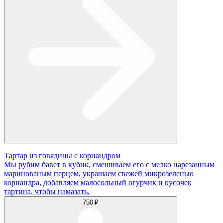
Тартар из говядины с кориандром
Мы рубим бавет в кубик, смешиваем его с мелко нарезанным
маринованым перцем, украшаем свежей микрозеленью
кориандра, добавляем малосольный огурчик и кусочек
тартина, чтобы намазать.
750 ₽