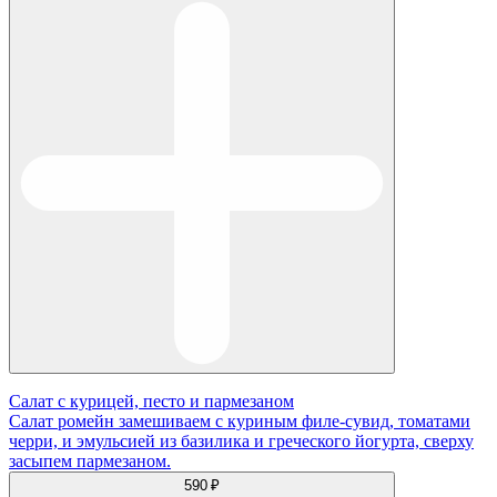
Салат с курицей, песто и пармезаном
Салат ромейн замешиваем с куриным филе-сувид, томатами
черри, и эмульсией из базилика и греческого йогурта, сверху
засыпем пармезаном.
590 ₽