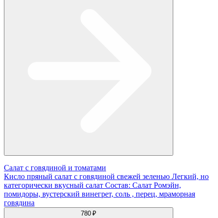
Салат с говядиной и томатами
Кисло пряный салат с говядиной свежей зеленью Легкий, но
категорически вкусный салат Состав: Салат Ромэйн,
помидоры, вустерский винегрет, соль , перец, мраморная
говядина
780 ₽