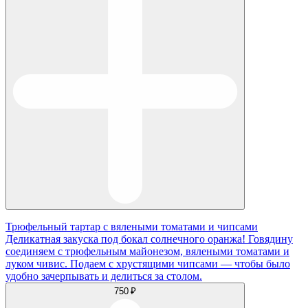
Трюфельный тартар с вялеными томатами и чипсами
Деликатная закуска под бокал солнечного оранжа! Говядину
соединяем с трюфельным майонезом, вялеными томатами и
луком чивис. Подаем с хрустящими чипсами — чтобы было
удобно зачерпывать и делиться за столом.
750 ₽