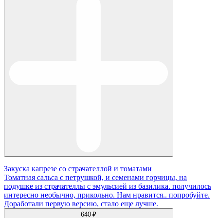
Закуска капрезе со страчателлой и томатами
Томатная сальса с петрушкой, и семенами горчицы, на
подушке из страчателлы с эмульсией из базилика. получилось
интересно необычно, прикольно. Нам нравится.. попробуйте.
Доработали первую версию, стало еще лучше.
640 ₽