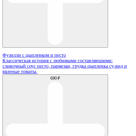
Фузилли с цыпленком и песто
Классическая история с любимыми составляющими:
сливочный соус песто, пармезан, грудка цыпленка су-вид и
вяленые томаты.
690 ₽