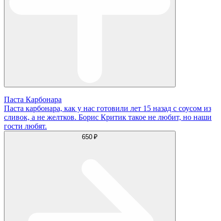
Паста Карбонара
Паста карбонара, как у нас готовили лет 15 назад с соусом из
сливок, а не желтков. Борис Критик такое не любит, но наши
гости любят.
650 ₽