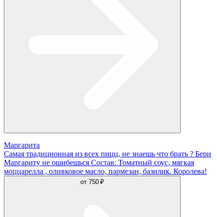
Маргарита
Самая традиционная из всех пицц, не знаешь что брать ? Бери
Маргариту не ошибешься Состав: Томатный соус, мягкая
моццарелла , оливковое масло, пармезан, базилик. Королева!
от
750 ₽