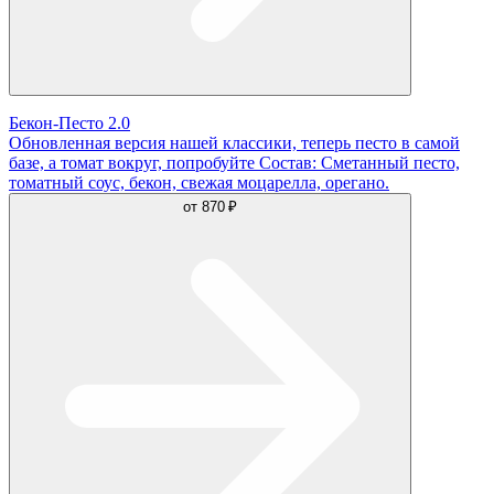
Бекон-Песто 2.0
Обновленная версия нашей классики, теперь песто в самой
базе, а томат вокруг, попробуйте Состав: Сметанный песто,
томатный соус, бекон, свежая моцарелла, орегано.
от
870 ₽