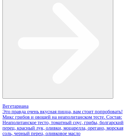
Вегетариана
Это правда очень вкусная пицца, вам стоит попробовать!
Микс грибов и овощей на неаполитанском тесте. Состав:
Неаполитанское тесто, томатный соус, грибы, болгарский
перец, красный лук, оливки, моцарелла, орегано, морская
соль, черный перец, оливковое масло