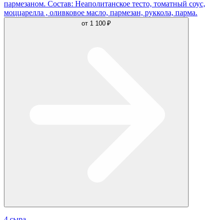
пармезаном. Состав: Неаполитанское тесто, томатный соус,
моццарелла , оливковое масло, пармезан, руккола, парма.
от
1 100 ₽
4 сыра