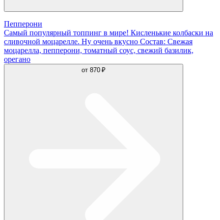
Пепперони
Самый популярный топпинг в мире! Кисленькие колбаски на
сливочной моцарелле. Ну очень вкусно Состав: Свежая
моцарелла, пепперони, томатный соус, свежий базилик,
орегано
от
870 ₽