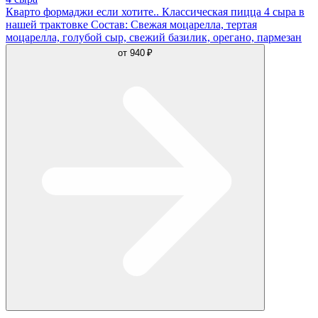
Кварто формаджи если хотите.. Классическая пицца 4 сыра в
нашей трактовке Состав: Свежая моцарелла, тертая
моцарелла, голубой сыр, свежий базилик, орегано, пармезан
от
940 ₽