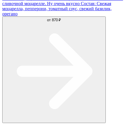
сливочной моцарелле. Ну очень вкусно Состав: Свежая
моцарелла, пепперони, томатный соус, свежий базилик,
орегано
от
870 ₽