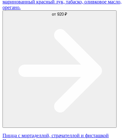
маринованный красный лук, табаско, оливковое масло,
орегано.
от
920 ₽
Пицца с мортаделлой, страчателлой и фисташкой