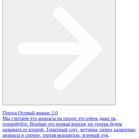
Пицца Острый ананас 2.0
Мы считаем что ананасы на пицце это очень даже ок,
попробуйте. Вообще это первая версия, но теперь будем
называть ее второй. Томатный соус, ветчина, перец халапеньо,
ананасы в сиропе, тертая моцарелла, зеленый лук,