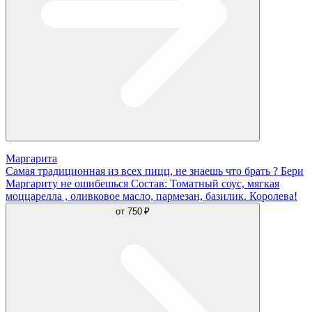
Маргарита
Самая традиционная из всех пицц, не знаешь что брать ? Бери
Маргариту не ошибешься Состав: Томатный соус, мягкая
моццарелла , оливковое масло, пармезан, базилик. Королева!
от
750 ₽