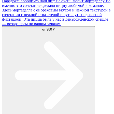
Парадокс: вообще-то наш шеф не очень любит мортаделлу, но
именно это сочетание сделало пиццу любимой в команде.
Здесь мортаделла с ее ореховым вкусом и нежной текстурой в
сочетании с нежной страчателой и чуть-чуть подсоленой
фисташкой. Эта пицца была у нас в деньрожденском спешле
— возвращаем по вашим заявкам.
от
980 ₽