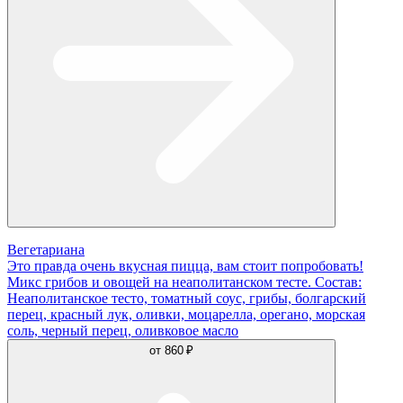
Вегетариана
Это правда очень вкусная пицца, вам стоит попробовать!
Микс грибов и овощей на неаполитанском тесте. Состав:
Неаполитанское тесто, томатный соус, грибы, болгарский
перец, красный лук, оливки, моцарелла, орегано, морская
соль, черный перец, оливковое масло
от
860 ₽