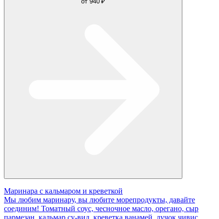
от
940 ₽
Маринара с кальмаром и креветкой
Мы любим маринару, вы любите морепродукты, давайте
соединим! Томатный соус, чесночное масло, орегано, сыр
пармезан, кальмар су-вид, креветка ванамей, лучок чивис,