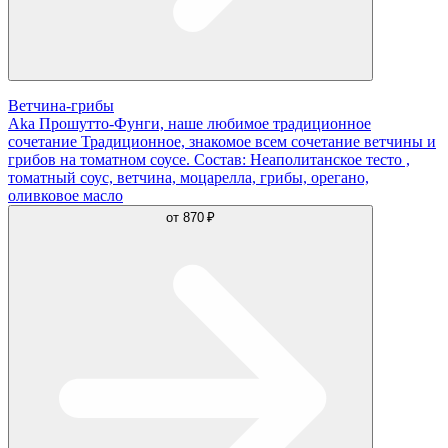
Ветчина-грибы
Aka Прошутто-Фунги, наше любимое традиционное
сочетание Традиционное, знакомое всем сочетание ветчины и
грибов на томатном соусе. Состав: Неаполитанское тесто ,
томатный соус, ветчина, моцарелла, грибы, орегано,
оливковое масло
от
870 ₽