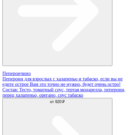
Пеперончино
Пеперони для взрослых с халапеньо и табаско, если вы не
едите острое Вам это точно не нужно, будет очень остро!
Состав: Тесто, томатный соус, тертая моцарелла, пеперони,
перец халапеньо, орегано, соус табаско
от
920 ₽