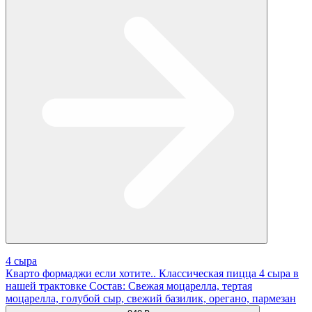
4 сыра
Кварто формаджи если хотите.. Классическая пицца 4 сыра в
нашей трактовке Состав: Свежая моцарелла, тертая
моцарелла, голубой сыр, свежий базилик, орегано, пармезан