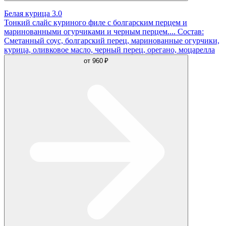
Белая курица 3.0
Тонкий слайс куриного филе с болгарским перцем и
маринованными огурчиками и черным перцем.... Состав:
Сметанный соус, болгарский перец, маринованные огурчики,
курица, оливковое масло, черный перец, орегано, моцарелла
от
960 ₽