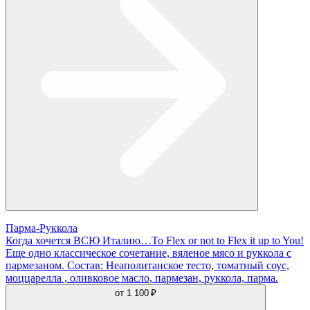
Парма-Руккола
Когда хочется ВСЮ Италию…To Flex or not to Flex it up to You!
Еще одно классическое сочетание, вяленое мясо и руккола с
пармезаном. Состав: Неаполитанское тесто, томатный соус,
моццарелла , оливковое масло, пармезан, руккола, парма.
от
1 100 ₽