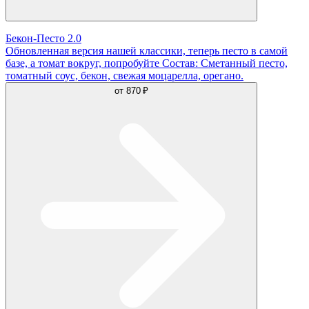
Бекон-Песто 2.0
Обновленная версия нашей классики, теперь песто в самой
базе, а томат вокруг, попробуйте Состав: Сметанный песто,
томатный соус, бекон, свежая моцарелла, орегано.
от
870 ₽