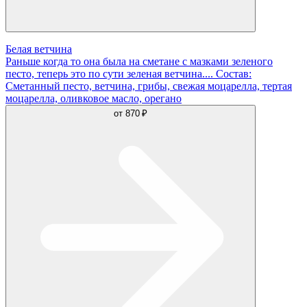
Белая ветчина
Раньше когда то она была на сметане с мазками зеленого
песто, теперь это по сути зеленая ветчина.... Состав:
Сметанный песто, ветчина, грибы, свежая моцарелла, тертая
моцарелла, оливковое масло, орегано
от
870 ₽