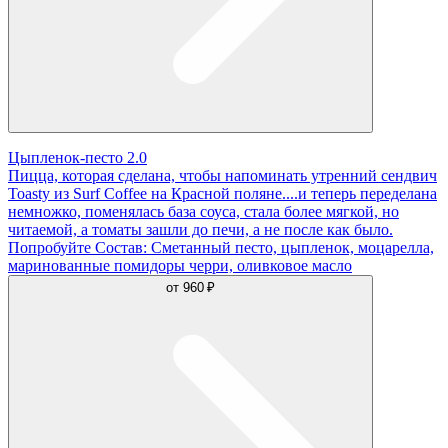
Цыпленок-песто 2.0
Пицца, которая сделана, чтобы напоминать утренний сендвич
Toasty из Surf Coffee на Красной поляне....и теперь переделана
немножко, поменялась база соуса, стала более мягкой, но
читаемой, а томаты зашли до печи, а не после как было.
Попробуйте Состав: Сметанный песто, цыпленок, моцарелла,
маринованные помидоры черри, оливковое масло
от
960 ₽