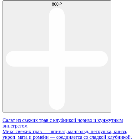
860 ₽
Салат из свежих трав с клубникой чоризо и кунжутным
винегретом
Микс свежих трав — шпинат, мангольд, петрушка, кинза,
укроп, мята и ромейн — соединяется со сладкой клубникой,