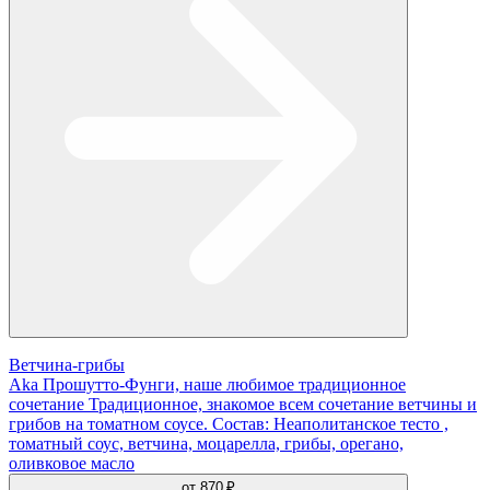
Ветчина-грибы
Aka Прошутто-Фунги, наше любимое традиционное
сочетание Традиционное, знакомое всем сочетание ветчины и
грибов на томатном соусе. Состав: Неаполитанское тесто ,
томатный соус, ветчина, моцарелла, грибы, орегано,
оливковое масло
от
870 ₽