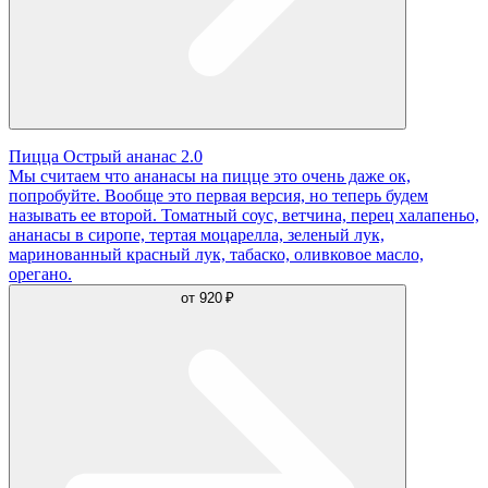
Пицца Острый ананас 2.0
Мы считаем что ананасы на пицце это очень даже ок,
попробуйте. Вообще это первая версия, но теперь будем
называть ее второй. Томатный соус, ветчина, перец халапеньо,
ананасы в сиропе, тертая моцарелла, зеленый лук,
маринованный красный лук, табаско, оливковое масло,
орегано.
от
920 ₽