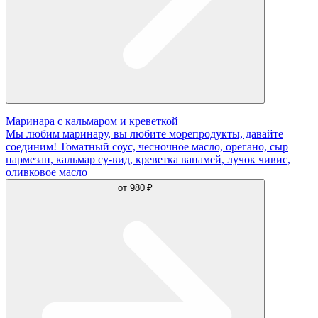
Маринара с кальмаром и креветкой
Мы любим маринару, вы любите морепродукты, давайте
соединим! Томатный соус, чесночное масло, орегано, сыр
пармезан, кальмар су-вид, креветка ванамей, лучок чивис,
оливковое масло
от
980 ₽