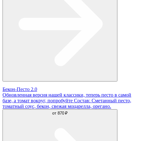
Бекон-Песто 2.0
Обновленная версия нашей классики, теперь песто в самой
базе, а томат вокруг, попробуйте Состав: Сметанный песто,
томатный соус, бекон, свежая моцарелла, орегано.
от
870 ₽