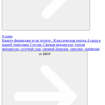
4 сыра
Кварто формаджи если хотите.. Классическая пицца 4 сыра в
нашей трактовке Состав: Свежая моцарелла, тертая
моцарелла, голубой сыр, свежий базилик, орегано, пармезан
от
940 ₽