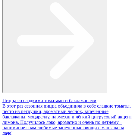
Пицца со сладкими томатами и баклажанами
В этот раз сезонная пицца объединила в себе сладкие томаты,
песто из петрушки, ароматный чеснок, запечённые
баклажаны, моцареллу, пармезан и лёгкий цитрусовый акцент
лимона. Получилось ярко, ароматно и очень по-летнему –
напоминает нам любимые запеченные овощи с мангала на
даче!