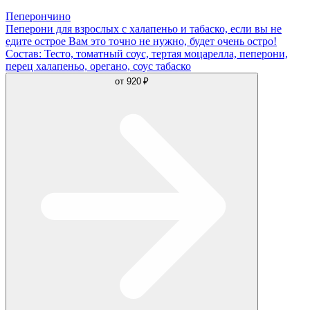
Пеперончино
Пеперони для взрослых с халапеньо и табаско, если вы не
едите острое Вам это точно не нужно, будет очень остро!
Состав: Тесто, томатный соус, тертая моцарелла, пеперони,
перец халапеньо, орегано, соус табаско
от
920 ₽