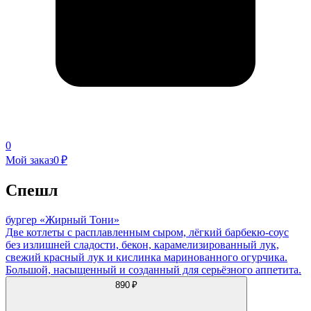
0
Мой заказ
0 ₽
Спешл
бургер «Жирный Тони»
Две котлеты с расплавленным сыром, лёгкий барбекю-соус
без излишней сладости, бекон, карамелизированный лук,
свежий красный лук и кислинка маринованного огурчика.
Большой, насыщенный и созданный для серьёзного аппетита.
890 ₽