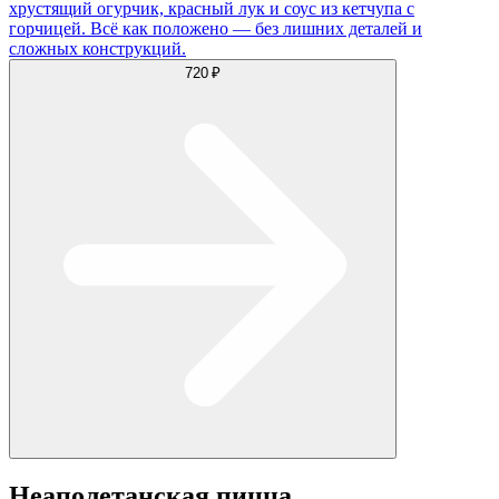
хрустящий огурчик, красный лук и соус из кетчупа с
горчицей. Всё как положено — без лишних деталей и
сложных конструкций.
720 ₽
Неаполетанская пицца