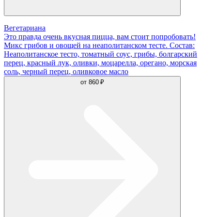
Вегетариана
Это правда очень вкусная пицца, вам стоит попробовать!
Микс грибов и овощей на неаполитанском тесте. Состав:
Неаполитанское тесто, томатный соус, грибы, болгарский
перец, красный лук, оливки, моцарелла, орегано, морская
соль, черный перец, оливковое масло
от
860 ₽