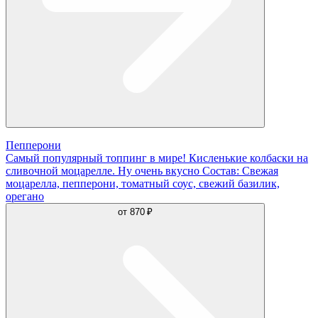
Пепперони
Самый популярный топпинг в мире! Кисленькие колбаски на
сливочной моцарелле. Ну очень вкусно Состав: Свежая
моцарелла, пепперони, томатный соус, свежий базилик,
орегано
от
870 ₽