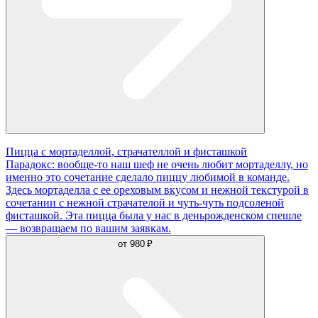
Пицца с мортаделлой, страчателлой и фисташкой
Парадокс: вообще-то наш шеф не очень любит мортаделлу, но
именно это сочетание сделало пиццу любимой в команде.
Здесь мортаделла с ее ореховым вкусом и нежной текстурой в
сочетании с нежной страчателой и чуть-чуть подсоленой
фисташкой. Эта пицца была у нас в деньрожденском спешле
— возвращаем по вашим заявкам.
от
980 ₽