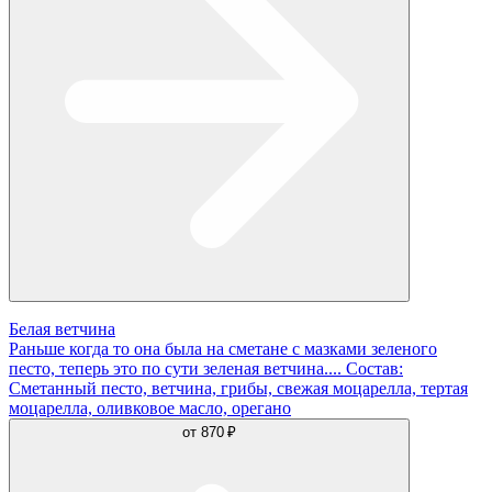
Белая ветчина
Раньше когда то она была на сметане с мазками зеленого
песто, теперь это по сути зеленая ветчина.... Состав:
Сметанный песто, ветчина, грибы, свежая моцарелла, тертая
моцарелла, оливковое масло, орегано
от
870 ₽