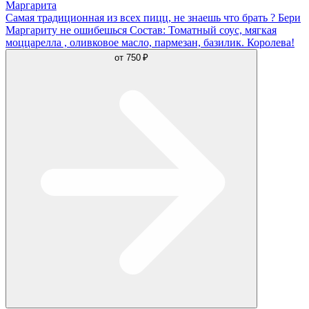
Маргарита
Самая традиционная из всех пицц, не знаешь что брать ? Бери
Маргариту не ошибешься Состав: Томатный соус, мягкая
моццарелла , оливковое масло, пармезан, базилик. Королева!
от
750 ₽