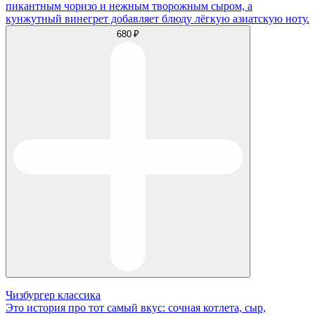
пикантным чоризо и нежным творожным сыром, а
кунжутный винегрет добавляет блюду лёгкую азиатскую ноту.
680 ₽
Чизбургер классика
Это история про тот самый вкус: сочная котлета, сыр,